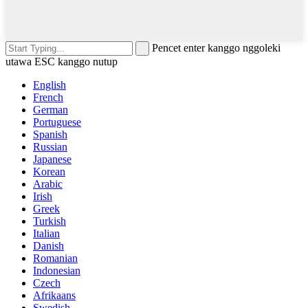
Pencet enter kanggo nggoleki
utawa ESC kanggo nutup
English
French
German
Portuguese
Spanish
Russian
Japanese
Korean
Arabic
Irish
Greek
Turkish
Italian
Danish
Romanian
Indonesian
Czech
Afrikaans
Swedish