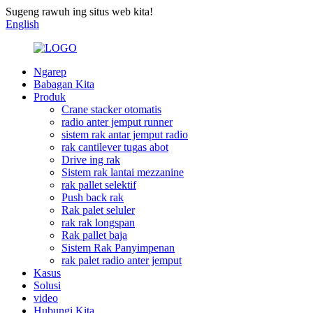
Sugeng rawuh ing situs web kita!
English
Ngarep
Babagan Kita
Produk
Crane stacker otomatis
radio anter jemput runner
sistem rak antar jemput radio
rak cantilever tugas abot
Drive ing rak
Sistem rak lantai mezzanine
rak pallet selektif
Push back rak
Rak palet seluler
rak rak longspan
Rak pallet baja
Sistem Rak Panyimpenan
rak palet radio anter jemput
Kasus
Solusi
video
Hubungi Kita