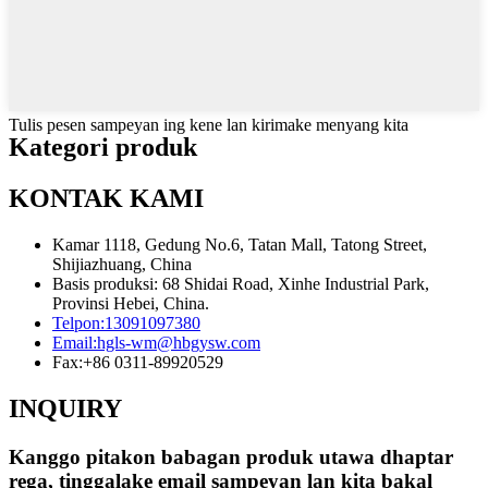
Tulis pesen sampeyan ing kene lan kirimake menyang kita
Kategori produk
KONTAK KAMI
Kamar 1118, Gedung No.6, Tatan Mall, Tatong Street,
Shijiazhuang, China
Basis produksi: 68 Shidai Road, Xinhe Industrial Park,
Provinsi Hebei, China.
Telpon:
13091097380
Email:
hgls-wm@hbgysw.com
Fax:
+86 0311-89920529
INQUIRY
Kanggo pitakon babagan produk utawa dhaptar
rega, tinggalake email sampeyan lan kita bakal