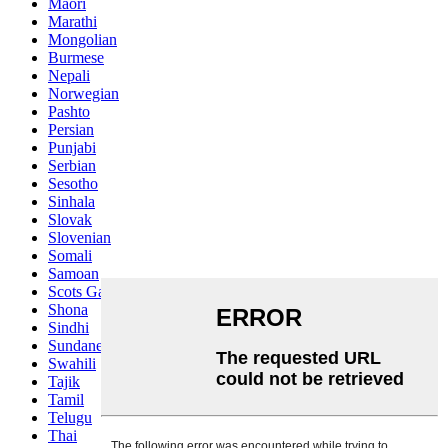
Maori
Marathi
Mongolian
Burmese
Nepali
Norwegian
Pashto
Persian
Punjabi
Serbian
Sesotho
Sinhala
Slovak
Slovenian
Somali
Samoan
Scots Gaelic
Shona
Sindhi
Sundanese
Swahili
Tajik
Tamil
Telugu
Thai